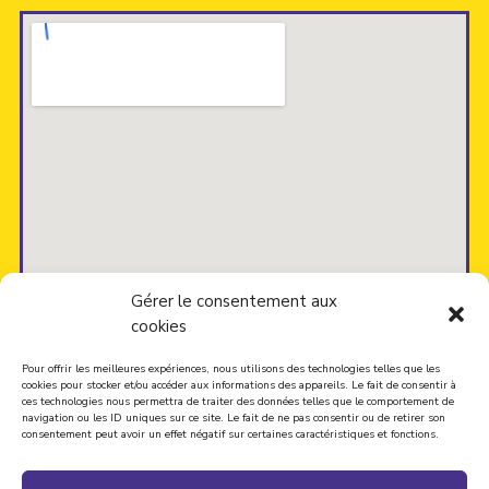
Gérer le consentement aux
cookies
Pour offrir les meilleures expériences, nous utilisons des technologies telles que les
cookies pour stocker et/ou accéder aux informations des appareils. Le fait de consentir à
ces technologies nous permettra de traiter des données telles que le comportement de
navigation ou les ID uniques sur ce site. Le fait de ne pas consentir ou de retirer son
Accueil
|
Toutes les activités
|
Contact
consentement peut avoir un effet négatif sur certaines caractéristiques et fonctions.